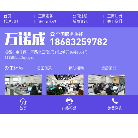
首页
工商服务
公司注册
工商注销
代理记账
许可证办理
新闻资讯
关于我们
成都市金牛区一环路北三段1号1栋2单元16楼1604号
1115832052@qq.com
办工环境
员工风采
团队活动
资质荣誉
首页
在线答疑
免费咨询
友情链接：
四川万诺成企业管理有限公司
蜀ICP备2021016937号-2